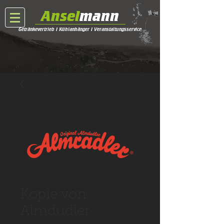
Ansel
mann
Getränkevertrieb I Kühlanhänger I Veranstaltungsservice
Kopie von
Almdudler