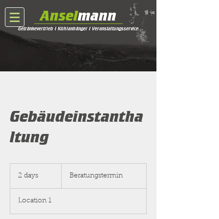
Ansel
mann
Getränkevertrieb I Kühlanhänger I Veranstaltungsservice
Gebäudeinstantha
ltung
Beratungstermin
2 days
2
Beratungstermin
d
a
Location 1
y
s